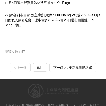
10月8日選出新委員為林基平 (Lam Kei Ping)。
2) 原"審判委員會"副主席(許政偉 / Hui Cheng Vai)於2025年11月1
日因私人原因退會，理事會於2026年2月25日選出由雷聲 (Loi
Seng) 擔任。
瀏覽次數：571
上一個
返回
下一個
: 更新集訓隊名單
本會地址：澳門罅些喇提督大馬路/提督馬路，14-14號C，祐順工