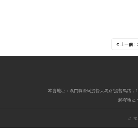
上一個 :
本會地址：澳門罅些喇提督大馬路/提督馬路，14
郵寄地址：
© 20