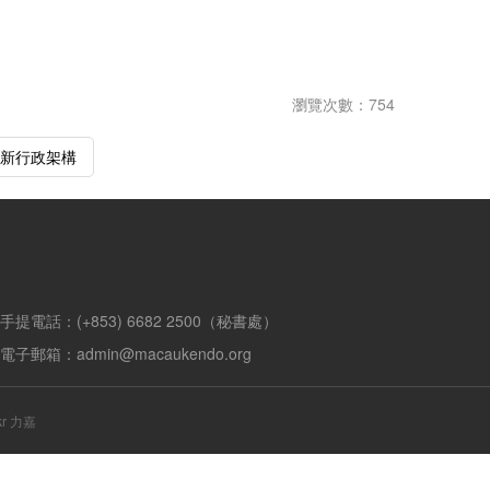
瀏覽次數：754
會及新行政架構
手提電話：(+853) 6682 2500（秘書處）
電子郵箱：admin@macaukendo.org
ckr 力嘉