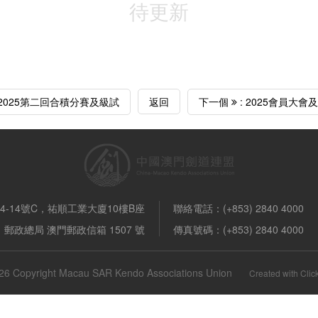
待更新
 2025第二回合積分賽及級試
返回
下一個
: 2025會員大
-14號C，祐順工業大廈10樓B座
聯絡電話：(+853) 2840 4000
郵政總局 澳門郵政信箱 1507 號
傳真號碼：(+853) 2840 4000
26 Copyright Macau SAR Kendo Associations Union
Created with
Cli